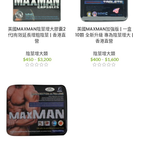
美國MAXMAN陰莖增大膠囊2
美國MAXMAN加強版 | 一盒
代|有效延長增粗陰莖 | 香港直
10顆 全新升級 專為陰莖增大 |
營
香港直營
陰莖增大類
陰莖增大類
價
價
$
450
–
$
3,200
$
400
–
$
1,600
格
格
範
範
圍：
圍：
$450
$400
到
到
$3,200
$1,600