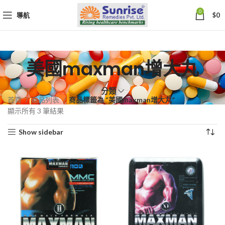
0
導航
$
0
美國maxman增大丸
分類
首頁
商品列表
商品標籤為 “美國maxman增大丸”
依
顯示所有 3 筆結果
熱
Show sidebar
銷
度
排
序