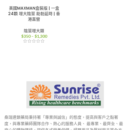
美國MAXMAN盒裝版 | 一盒
24顆 增大陰莖 助勃延時 | 香
港直營
陰莖增大類
價
$
350
–
$
1,300
格
範
圍：
$350
到
$1,300
桑瑞連鎖藥局秉持著「專業與誠信」的態度，提高與客戶之黏著
度，與專業藥師團隊合作、熱心的服務人員、 最專業、最齊全、最
安心的購物環境，提供各式營養保健、婦嬰用品及醫材用品等全方