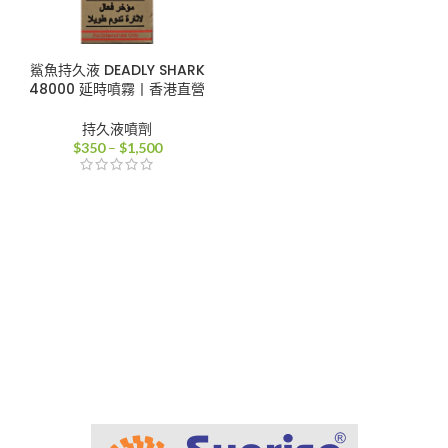
鯊魚持久液 DEADLY SHARK
48000 延時噴霧丨香港直營
持久液噴劑
價
$
350
–
$
1,500
格
範
圍：
$350
到
$1,500