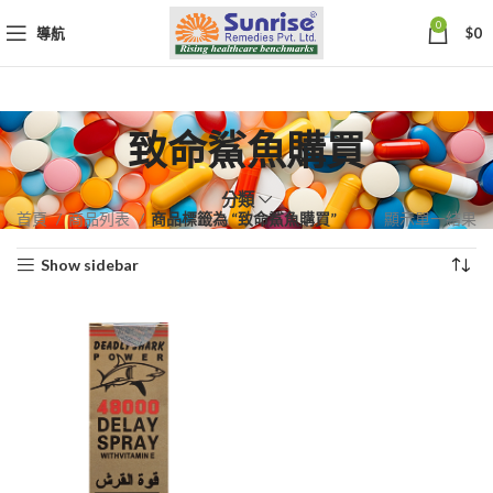
0
導航
$
0
致命鯊魚購買
分類
首頁
商品列表
商品標籤為 “致命鯊魚購買”
顯示單一結果
Show sidebar