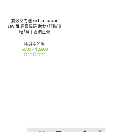
雙效艾力達 extra super
Levifil 超級偉哥 助勃+延時10
粒/盒丨香港直營
印度學名藥
價
$
500
–
$
2,600
格
範
圍：
$500
到
$2,600