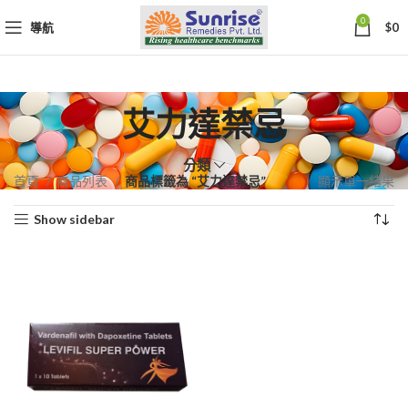
0
導航
$
0
艾力達禁忌
分類
首頁
商品列表
商品標籤為 “艾力達禁忌”
顯示單一結果
Show sidebar