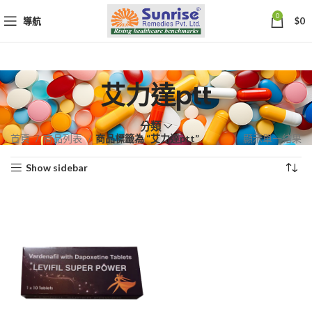
0
導航
$
0
艾力達ptt
分類
首頁
商品列表
商品標籤為 “艾力達ptt”
顯示單一結果
Show sidebar