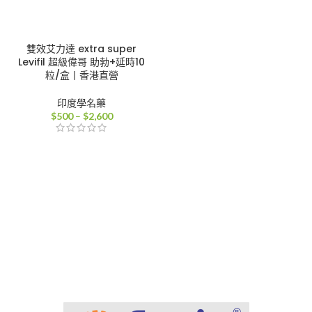
雙效艾力達 extra super
Levifil 超級偉哥 助勃+延時10
粒/盒丨香港直營
印度學名藥
價
$
500
–
$
2,600
格
範
圍：
$500
到
$2,600