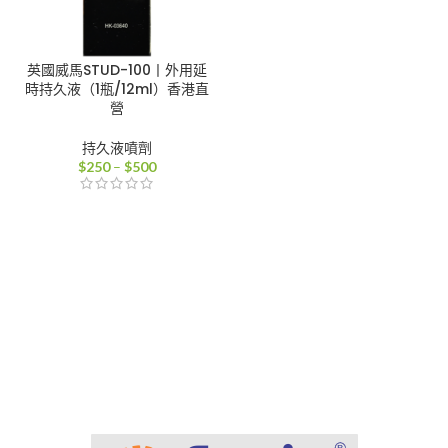
英國威馬STUD-100丨外用延
時持久液（1瓶/12ml）香港直
營
持久液噴劑
價
$
250
–
$
500
格
範
圍：
$250
到
$500