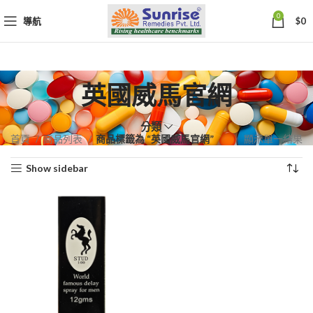
0
導航
$
0
英國威馬官網
分類
首頁
商品列表
商品標籤為 “英國威馬官網”
顯示單一結果
Show sidebar