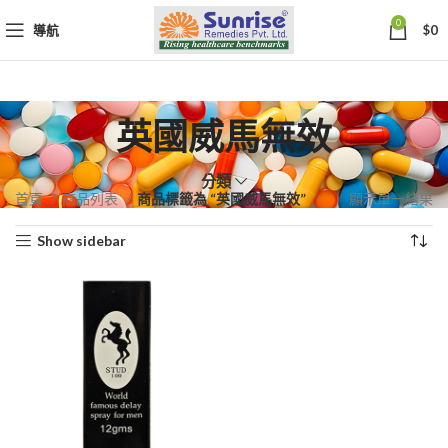
0
導航
$
0
英國威馬無效
分類
首頁
商品列表
商品標籤為 “英國威馬無效”
顯示單一結果
Show sidebar