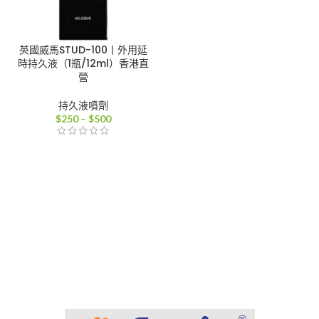
英國威馬STUD-100丨外用延
時持久液（1瓶/12ml）香港直
營
持久液噴劑
價
$
250
–
$
500
格
範
圍：
$250
到
$500