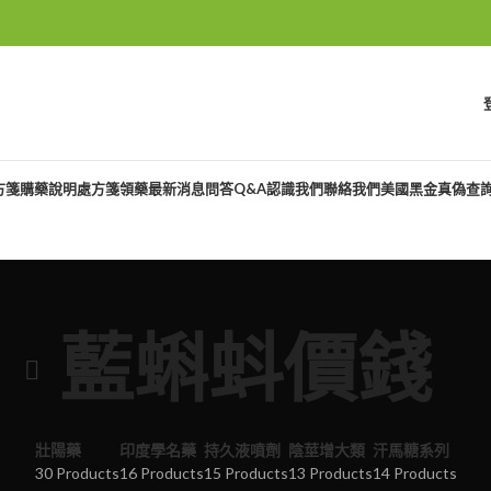
方箋購藥說明
處方箋領藥
最新消息
問答Q&A
認識我們
聯絡我們
美國黑金真偽查
藍蝌蚪價錢
壯陽藥
印度學名藥
持久液噴劑
陰莖增大類
汗馬糖系列
30 Products
16 Products
15 Products
13 Products
14 Products