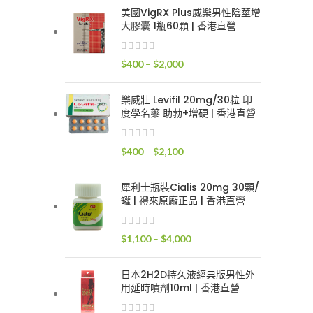
範
美國VigRX Plus威樂男性陰莖增
圍：
大膠囊 1瓶60顆 | 香港直營
$400
到
價
$
400
–
$
2,000
$2,400
格
範
樂威壯 Levifil 20mg/30粒 印
圍：
度學名藥 助勃+增硬 | 香港直營
$400
到
價
$
400
–
$
2,100
$2,000
格
範
犀利士瓶裝Cialis 20mg 30顆/
圍：
罐 | 禮來原廠正品 | 香港直營
$400
到
價
$
1,100
–
$
4,000
$2,100
格
範
日本2H2D持久液經典版男性外
圍：
用延時噴劑10ml | 香港直營
$1,100