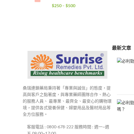
到
價
$
250
–
$
500
$4,000
格
範
圍：
$250
到
$500
最新文章
桑瑞連鎖藥局秉持著「專業與誠信」的態度，提
高與客戶之黏著度，與專業藥師團隊合作、熱心
的服務人員、 最專業、最齊全、最安心的購物環
境，提供各式營養保健、婦嬰用品及醫材用品等
全方位服務。
客服電話 : 0800-678-222 服務時間 : 週一~週
五 09:00~17:00