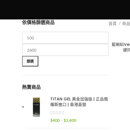
依價格篩選商品
首頁
商
藍蝌蚪Ve
硬持
最
最
低
高
篩選
價
價
格
格
熱賣商品
TITAN GEL 黃金加強版 | 正品俄
羅斯進口 | 香港直營
價
$
400
–
$
2,400
格