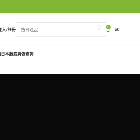
0
登入/註冊
$
0
詢
日本藤素真偽查詢