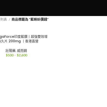
品列表
商品標籤為 “藍蝌蚪價錢”
gaForce印度藍鑽丨超強雙效增
久片 200mg 丨香港直營
壯陽藥
,
威而鋼
價
$
500
–
$
2,600
格
範
圍：
$500
到
$2,600