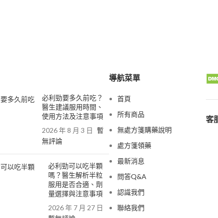
導航菜單
必利勁要多久前吃？
首頁
醫生建議服用時間、
所有商品
使用方法及注意事項
客服
無處方箋購藥說明
2026 年 8 月 3 日
暫
無評論
處方箋領藥
最新消息
必利勁可以吃半顆
嗎？醫生解析半粒
問答Q&A
服用是否合適、劑
認識我們
量選擇與注意事項
2026 年 7 月 27 日
聯絡我們