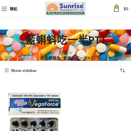
0
導航
$
0
藍蝌蚪吃一半PTT
分類
首頁
商品列表
商品標籤為 “藍蝌蚪吃一半PTT”
顯示單一結果
Show sidebar