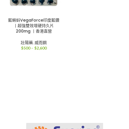
藍蝌蚪VegaForce印度藍鑽
丨超強雙效增硬持久片
200mg 丨香港直營
壯陽藥
,
威而鋼
價
$
500
–
$
2,600
格
範
圍：
$500
到
$2,600