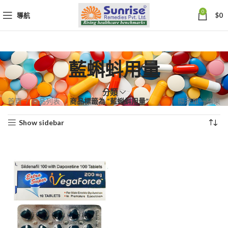
0
導航
$
0
藍蝌蚪用量
分類
首頁
商品列表
商品標籤為 “藍蝌蚪用量”
顯示單一結果
Show sidebar