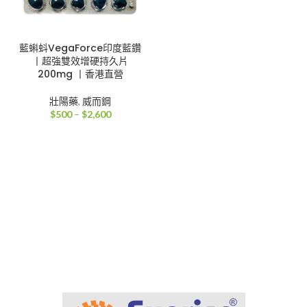
藍蝌蚪VegaForce印度藍鑽
丨超強雙效增硬持久片
200mg 丨香港直營
壯陽藥
,
威而鋼
價
$
500
–
$
2,600
格
範
圍：
$500
到
$2,600