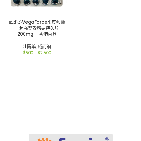
藍蝌蚪VegaForce印度藍鑽
丨超強雙效增硬持久片
200mg 丨香港直營
壯陽藥
,
威而鋼
價
$
500
–
$
2,600
格
範
圍：
$500
到
$2,600