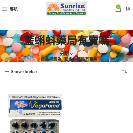
0
導航
$
0
藍蝌蚪藥局有賣嗎
分類
首頁
商品列表
商品標籤為 “藍蝌蚪藥局有賣嗎”
顯示單一結果
Show sidebar