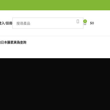
0
登入/註冊
$
0
詢
日本藤素真偽查詢