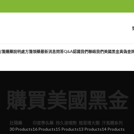
方箋購藥說明
處方箋領藥
最新消息
問答Q&A
認識我們
聯絡我們
美國黑金真偽查
購買美國黑金
壯陽藥
印度學名藥
持久液噴劑
陰莖增大類
汗馬糖系列
30 Products
16 Products
15 Products
13 Products
14 Products