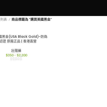
品列表
商品標籤為 “購買美國黑金”
金(USA Black Gold)-防偽
認證 原廠正品 | 香港直營
壯陽藥
價
$
350
–
$
2,200
格
範
圍：
$350
到
$2,200