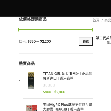
依價格篩選商品
首頁
商
第三代美國黑
價格:
$350
—
$2,200
篩選
碼
最
最
低
高
價
價
格
格
熱賣商品
TITAN GEL 黃金加強版 | 正品俄
羅斯進口 | 香港直營
價
$
400
–
$
2,400
格
範
美國VigRX Plus威樂男性陰莖增
圍：
大膠囊 1瓶60顆 | 香港直營