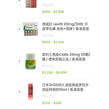
$400
到
價
$
400
–
$
2,000
$2,400
格
範
樂威壯 Levifil 20mg/30粒 印
圍：
度學名藥 助勃+增硬 | 香港直營
$400
到
價
$
400
–
$
2,100
$2,000
格
範
犀利士瓶裝Cialis 20mg 30顆/
圍：
罐 | 禮來原廠正品 | 香港直營
$400
到
價
$
1,100
–
$
4,000
$2,100
格
範
日本2H2D持久液經典版男性外
圍：
用延時噴劑10ml | 香港直營
$1,100
到
價
$
250
–
$
500
$4,000
格