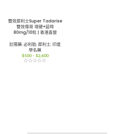
雙效犀利士Super Tadarise
雙效偉哥 增硬+延時
80mg/10粒 | 香港直營
壯陽藥
,
必利勁
,
犀利士
,
印度
學名藥
價
$
500
–
$
2,600
格
範
圍：
$500
到
$2,600