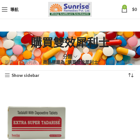
0
導航
$
0
購買雙效犀利士
分類
首頁
商品列表
商品標籤為 “購買雙效犀利士”
顯示單一結果
Show sidebar