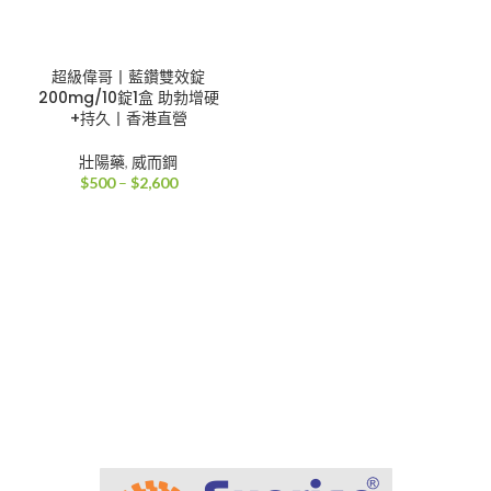
超級偉哥丨藍鑽雙效錠
200mg/10錠1盒 助勃增硬
+持久丨香港直營
壯陽藥
,
威而鋼
價
$
500
–
$
2,600
格
範
圍：
$500
到
$2,600