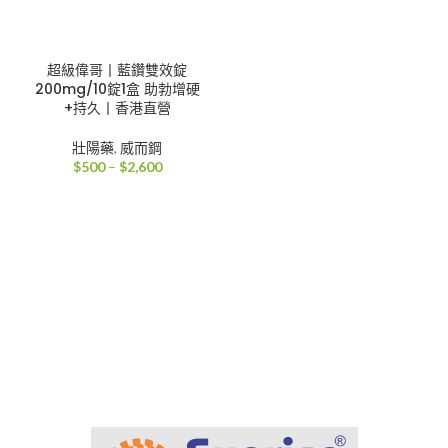
超級偉哥丨藍鑽雙效錠
200mg/10錠1盒 助勃增硬
+持久丨香港直營
壯陽藥
,
威而鋼
價
$
500
–
$
2,600
格
範
圍：
$500
到
$2,600