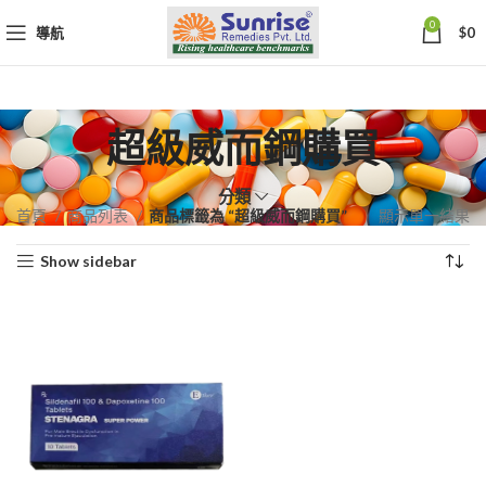
0
導航
$
0
超級威而鋼購買
分類
首頁
商品列表
商品標籤為 “超級威而鋼購買”
顯示單一結果
Show sidebar