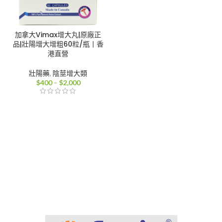
加拿大Vimax增大丸|原廠正
品|壯陽增大增粗60粒/瓶丨香
港直營
壯陽藥
,
陰莖增大類
價
$
400
–
$
2,000
格
範
圍：
$400
到
$2,000