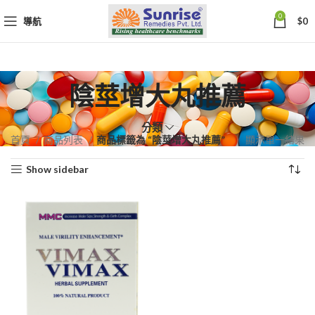
0
導航
$
0
陰莖增大丸推薦
分類
首頁
商品列表
商品標籤為 “陰莖增大丸推薦”
顯示單一結果
Show sidebar