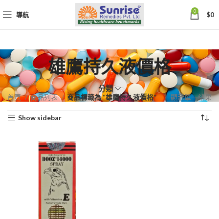
0
導航
$
0
雄鷹持久液價格
分類
首頁
商品列表
商品標籤為 “雄鷹持久液價格”
顯示單一結果
Show sidebar