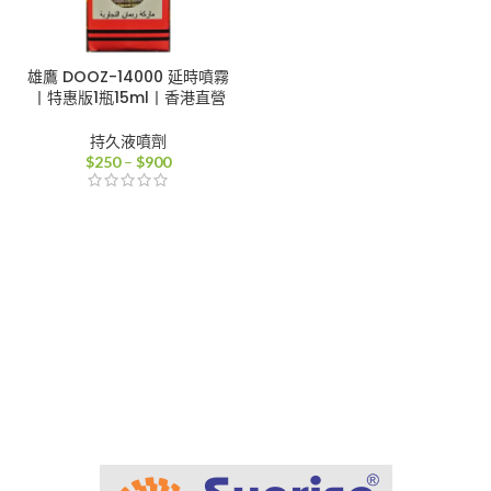
雄鷹 DOOZ-14000 延時噴霧
丨特惠版1瓶15ml丨香港直營
持久液噴劑
價
$
250
–
$
900
格
範
圍：
$250
到
$900