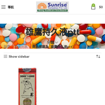
0
導航
$
0
雄鷹持久液ptt
分類
首頁
商品列表
商品標籤為 “雄鷹持久液ptt”
顯示單一結果
Show sidebar