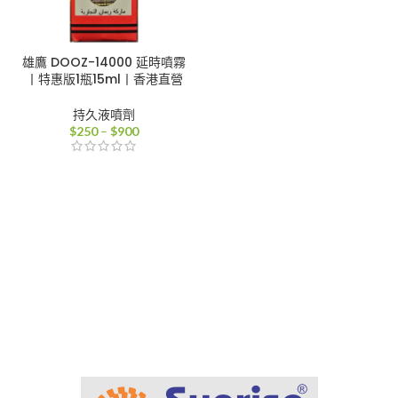
雄鷹 DOOZ-14000 延時噴霧
丨特惠版1瓶15ml丨香港直營
持久液噴劑
價
$
250
–
$
900
格
範
圍：
$250
到
$900