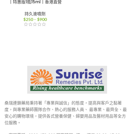
丨特惠版1瓶15ml丨香港直營
持久液噴劑
價
$
250
–
$
900
格
範
圍：
$250
到
$900
桑瑞連鎖藥局秉持著「專業與誠信」的態度，提高與客戶之黏著
度，與專業藥師團隊合作、熱心的服務人員、 最專業、最齊全、最
安心的購物環境，提供各式營養保健、婦嬰用品及醫材用品等全方
位服務。