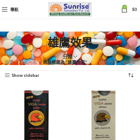
0
導航
$
0
雄鷹效果
分類
依
首頁
商品列表
商品標籤為 “雄鷹效果”
顯示所有 3 筆結果
熱
Show sidebar
銷
度
排
序