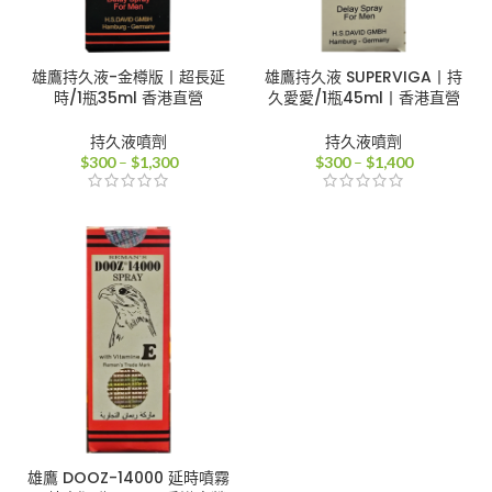
雄鷹持久液-金樽版丨超長延
雄鷹持久液 SUPERVIGA丨持
時/1瓶35ml 香港直營
久愛愛/1瓶45ml丨香港直營
持久液噴劑
持久液噴劑
價
價
$
300
–
$
1,300
$
300
–
$
1,400
格
格
範
範
圍：
圍：
$300
$300
到
到
$1,300
$1,400
雄鷹 DOOZ-14000 延時噴霧