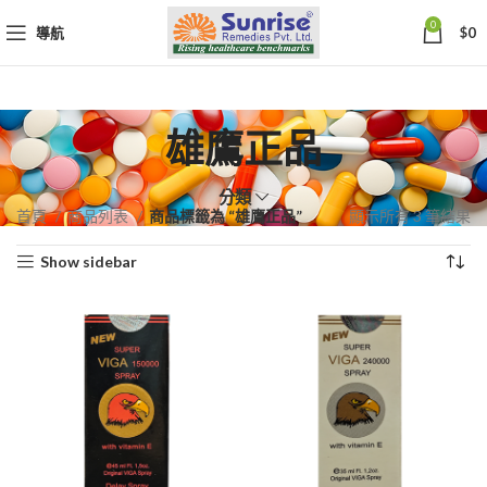
0
導航
$
0
雄鷹正品
分類
依
首頁
商品列表
商品標籤為 “雄鷹正品”
顯示所有 3 筆結果
熱
Show sidebar
銷
度
排
序