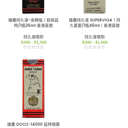
雄鷹持久液-金樽版丨超長延
雄鷹持久液 SUPERVIGA丨持
時/1瓶35ml 香港直營
久愛愛/1瓶45ml丨香港直營
持久液噴劑
持久液噴劑
價
價
$
300
–
$
1,300
$
300
–
$
1,400
格
格
範
範
圍：
圍：
$300
$300
到
到
$1,300
$1,400
雄鷹 DOOZ-14000 延時噴霧