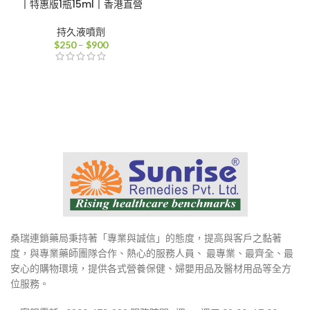
丨特惠版1瓶15ml丨香港直營
持久液噴劑
價
$
250
–
$
900
格
範
圍：
$250
到
$900
桑瑞連鎖藥局秉持著「專業與誠信」的態度，提高與客戶之黏著
度，與專業藥師團隊合作、熱心的服務人員、 最專業、最齊全、最
安心的購物環境，提供各式營養保健、婦嬰用品及醫材用品等全方
位服務。