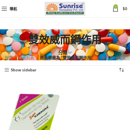
0
導航
$
0
雙效威而鋼作用
分類
首頁
商品列表
商品標籤為 “雙效威而鋼作用”
顯示單一結果
Show sidebar