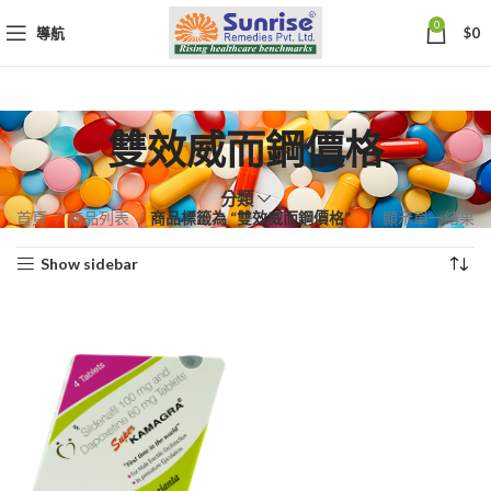
0
導航
$
0
雙效威而鋼價格
分類
首頁
商品列表
商品標籤為 “雙效威而鋼價格”
顯示單一結果
Show sidebar