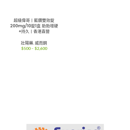
超級偉哥丨藍鑽雙效錠
200mg/10錠1盒 助勃增硬
+持久丨香港直營
壯陽藥
,
威而鋼
價
$
500
–
$
2,600
格
範
圍：
$500
到
$2,600