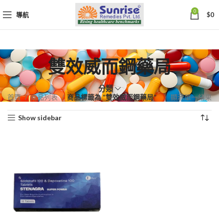
0
導航
$
0
雙效威而鋼藥局
分類
首頁
商品列表
商品標籤為 “雙效威而鋼藥局”
顯示單一結果
Show sidebar