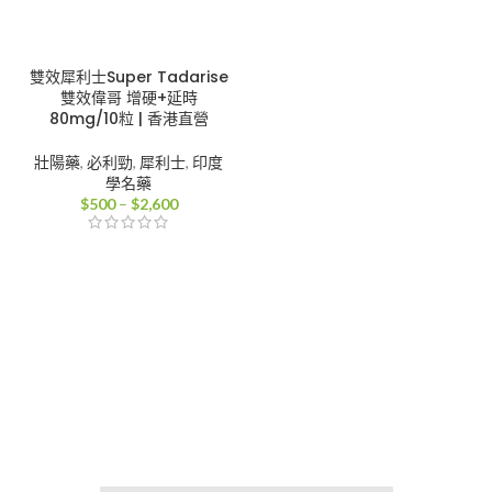
雙效犀利士Super Tadarise
雙效偉哥 增硬+延時
80mg/10粒 | 香港直營
壯陽藥
,
必利勁
,
犀利士
,
印度
學名藥
價
$
500
–
$
2,600
格
範
圍：
$500
到
$2,600