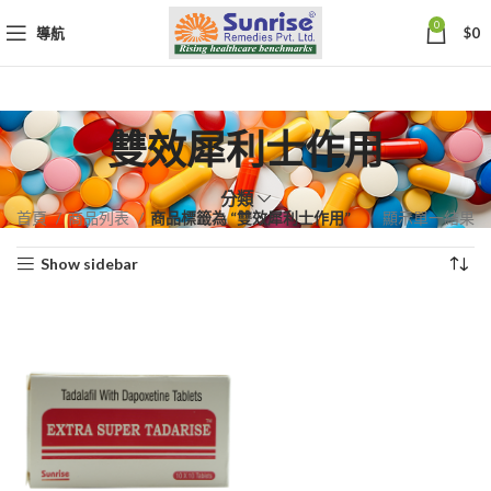
0
導航
$
0
雙效犀利士作用
分類
首頁
商品列表
商品標籤為 “雙效犀利士作用”
顯示單一結果
Show sidebar