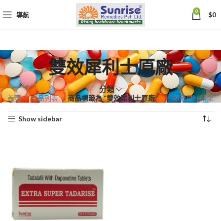
0
導航
$
0
雙效犀利士原廠
分類
首頁
商品列表
商品標籤為 “雙效犀利士原廠”
顯示單一結果
Show sidebar