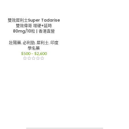
雙效犀利士Super Tadarise
雙效偉哥 增硬+延時
80mg/10粒 | 香港直營
壯陽藥
,
必利勁
,
犀利士
,
印度
學名藥
價
$
500
–
$
2,600
格
範
圍：
$500
到
$2,600