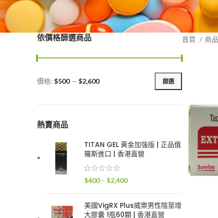
依價格篩選商品
首頁
商
價格:
$500
—
$2,600
篩選
最
最
低
高
價
價
格
格
熱賣商品
TITAN GEL 黃金加強版 | 正品俄
羅斯進口 | 香港直營
價
$
400
–
$
2,400
格
範
美國VigRX Plus威樂男性陰莖增
圍：
大膠囊 1瓶60顆 | 香港直營