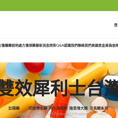
登
方箋購藥說明
處方箋領藥
最新消息
問答Q&A
認識我們
聯絡我們
美國黑金真偽查
雙效犀利士台
壯陽藥
印度學名藥
持久液噴劑
陰莖增大類
汗馬糖系列
30 Products
16 Products
15 Products
13 Products
14 Products