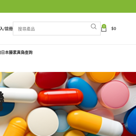
0
入/註冊
$
0
詢
日本藤素真偽查詢
灣