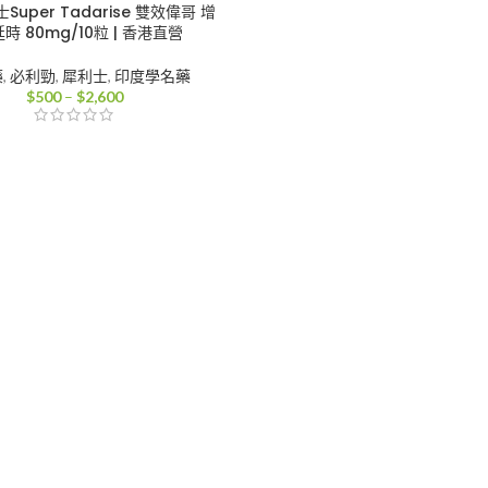
uper Tadarise 雙效偉哥 增
時 80mg/10粒 | 香港直營
藥
,
必利勁
,
犀利士
,
印度學名藥
價
$
500
–
$
2,600
格
範
圍：
$500
到
$2,600