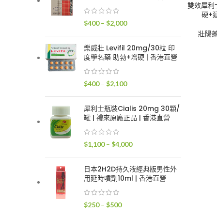
$400
雙效犀利士S
硬+延
到
價
$
400
–
$
2,000
$2,400
格
壯陽
範
樂威壯 Levifil 20mg/30粒 印
圍：
度學名藥 助勃+增硬 | 香港直營
$400
到
價
$
400
–
$
2,100
$2,000
格
範
犀利士瓶裝Cialis 20mg 30顆/
圍：
罐 | 禮來原廠正品 | 香港直營
$400
到
價
$
1,100
–
$
4,000
$2,100
格
範
日本2H2D持久液經典版男性外
圍：
用延時噴劑10ml | 香港直營
$1,100
到
價
$
250
–
$
500
$4,000
格