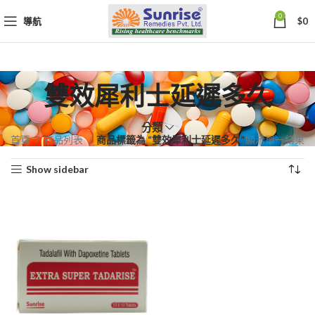
0
導航
$
0
雙效犀利士延遲多久
分類
首頁
商品列表
商品標籤為 “雙效犀利士延遲多久”
顯示單一結果
Show sidebar