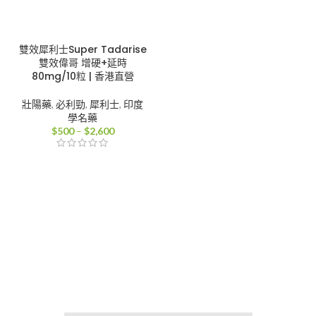
雙效犀利士Super Tadarise
雙效偉哥 增硬+延時
80mg/10粒 | 香港直營
壯陽藥
,
必利勁
,
犀利士
,
印度
學名藥
價
$
500
–
$
2,600
格
範
圍：
$500
到
$2,600