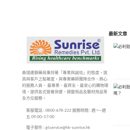
範
圍：
$250
到
$500
最新文章
桑瑞連鎖藥局秉持著「專業與誠信」的態度，提
高與客戶之黏著度，與專業藥師團隊合作、熱心
的服務人員、 最專業、最齊全、最安心的購物環
境，提供各式營養保健、婦嬰用品及醫材用品等
全方位服務。
客服電話 : 0800-678-222 服務時間 : 週一~週
五 09:00~17:00
電子郵件 : gtservice@hk-sunrise.hk