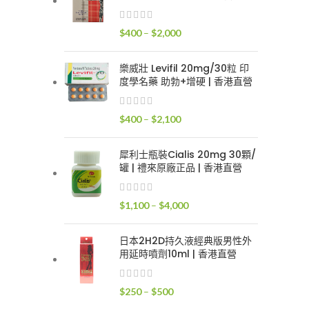
$400
到
價
$
400
–
$
2,000
$2,400
格
範
樂威壯 Levifil 20mg/30粒 印
圍：
度學名藥 助勃+增硬 | 香港直營
$400
到
價
$
400
–
$
2,100
$2,000
格
範
犀利士瓶裝Cialis 20mg 30顆/
圍：
罐 | 禮來原廠正品 | 香港直營
$400
到
價
$
1,100
–
$
4,000
$2,100
格
範
日本2H2D持久液經典版男性外
圍：
用延時噴劑10ml | 香港直營
$1,100
到
價
$
250
–
$
500
$4,000
格