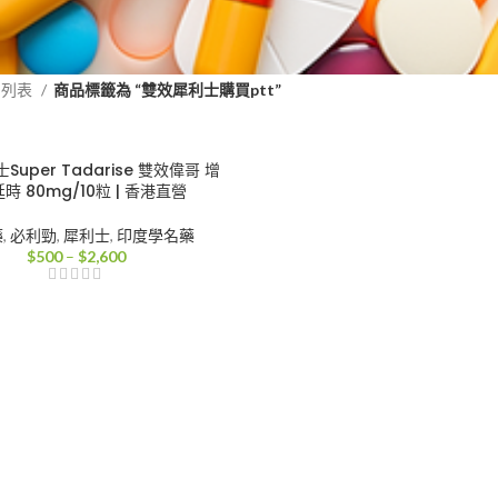
品列表
商品標籤為 “雙效犀利士購買ptt”
uper Tadarise 雙效偉哥 增
時 80mg/10粒 | 香港直營
藥
,
必利勁
,
犀利士
,
印度學名藥
價
$
500
–
$
2,600
格
範
圍：
$500
到
$2,600