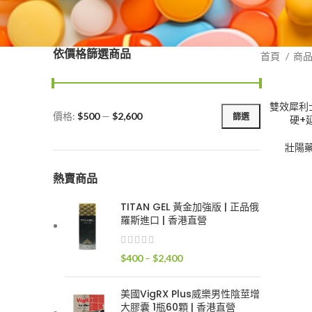
依價格篩選商品
首頁
商
雙效犀利士S
價格:
$500
—
$2,600
篩選
硬+延
最
最
低
高
壯陽
價
價
格
格
熱賣商品
TITAN GEL 黃金加強版 | 正品俄
羅斯進口 | 香港直營
價
$
400
–
$
2,400
格
範
美國VigRX Plus威樂男性陰莖增
圍：
大膠囊 1瓶60顆 | 香港直營