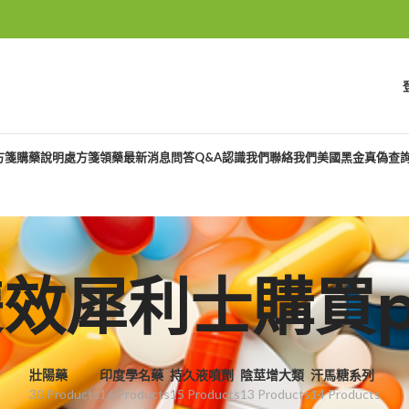
方箋購藥說明
處方箋領藥
最新消息
問答Q&A
認識我們
聯絡我們
美國黑金真偽查
效犀利士購買p
壯陽藥
印度學名藥
持久液噴劑
陰莖增大類
汗馬糖系列
30 Products
16 Products
15 Products
13 Products
14 Products