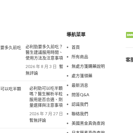
導航菜單
必利勁要多久前吃？
首頁
醫生建議服用時間、
所有商品
使用方法及注意事項
客服
無處方箋購藥說明
2026 年 8 月 3 日
暫
無評論
處方箋領藥
最新消息
必利勁可以吃半顆
嗎？醫生解析半粒
問答Q&A
服用是否合適、劑
認識我們
量選擇與注意事項
2026 年 7 月 27 日
聯絡我們
暫無評論
美國黑金真偽查詢
日本藤素真偽查詢