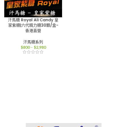
汗馬糖 Royal Ali Candy 皇
家紫糖|六代精力糖30顆/盒-
香港直營
汗馬糖系列
價
$
800
–
$
2,980
格
範
圍：
$800
到
$2,980