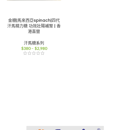
金糖|馬來西亞spinach|四代
汗馬精力糖 功效壯陽補腎 | 香
港直營
汗馬糖系列
價
$
380
–
$
2,980
格
範
圍：
$380
到
$2,980