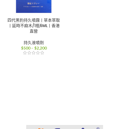
四代黑豹持久噴霧丨草本萃取
丨延時不麻木/1瓶6ML丨香港
直營
持久液噴劑
價
$
500
–
$
2,200
格
範
圍：
$500
到
$2,200