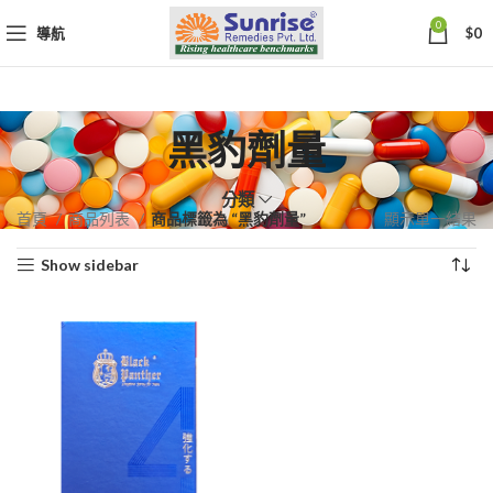
0
導航
$
0
黑豹劑量
分類
首頁
商品列表
商品標籤為 “黑豹劑量”
顯示單一結果
Show sidebar