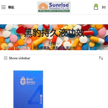
0
導航
$
0
黑豹持久液功效
分類
首頁
商品列表
商品標籤為 “黑豹持久液功效”
顯示單一結果
Show sidebar