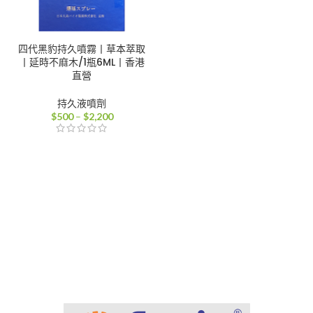
四代黑豹持久噴霧丨草本萃取
丨延時不麻木/1瓶6ML丨香港
直營
持久液噴劑
價
$
500
–
$
2,200
格
範
圍：
$500
到
$2,200