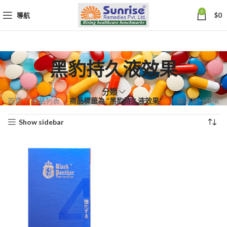
0
導航
$
0
黑豹持久液效果
分類
首頁
商品列表
商品標籤為 “黑豹持久液效果”
顯示單一結果
Show sidebar