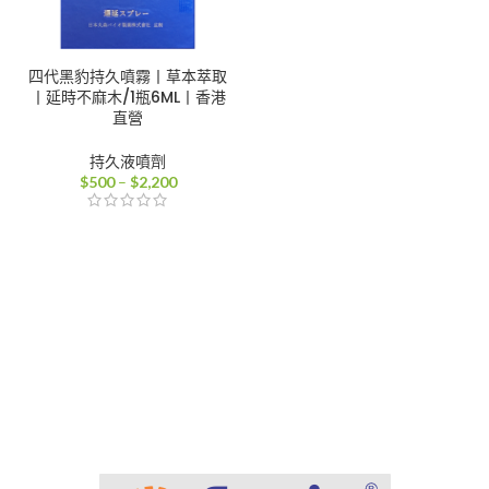
四代黑豹持久噴霧丨草本萃取
丨延時不麻木/1瓶6ML丨香港
直營
持久液噴劑
價
$
500
–
$
2,200
格
範
圍：
$500
到
$2,200