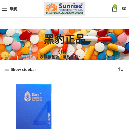
0
導航
$
0
黑豹正品
分類
首頁
商品列表
商品標籤為 “黑豹正品”
顯示單一結果
Show sidebar