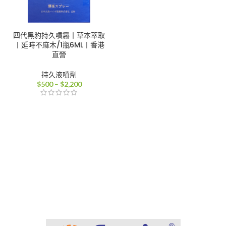
四代黑豹持久噴霧丨草本萃取
丨延時不麻木/1瓶6ML丨香港
直營
持久液噴劑
價
$
500
–
$
2,200
格
範
圍：
$500
到
$2,200