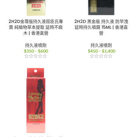
2H2D金尊版持久液屈臣氏專
2H2D 黑金版 持久液 防早洩
賣 純植物草本提取 延時不麻
延時持久噴霧 15ML | 香港直
木 | 香港直營
營
持久液噴劑
持久液噴劑
價
價
$
350
–
$
600
$
450
–
$
1,400
格
格
範
範
圍：
圍：
$350
$450
到
到
$600
$1,400