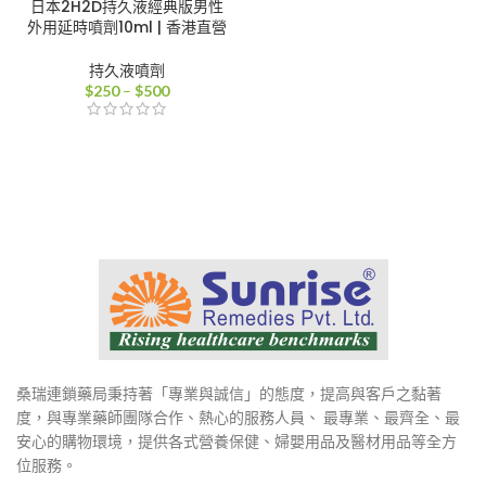
日本2H2D持久液經典版男性
外用延時噴劑10ml | 香港直營
持久液噴劑
價
$
250
–
$
500
格
範
圍：
$250
到
$500
桑瑞連鎖藥局秉持著「專業與誠信」的態度，提高與客戶之黏著
度，與專業藥師團隊合作、熱心的服務人員、 最專業、最齊全、最
安心的購物環境，提供各式營養保健、婦嬰用品及醫材用品等全方
位服務。