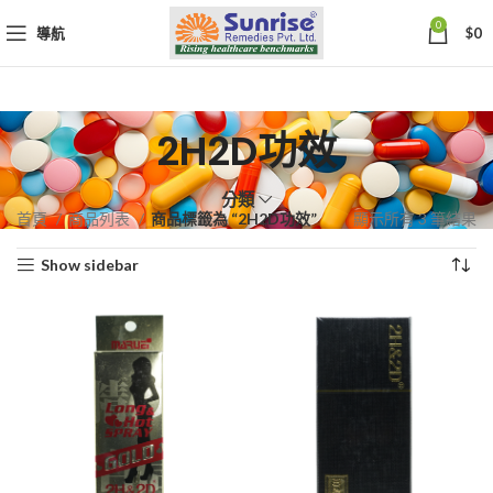
0
導航
$
0
2H2D功效
分類
依
首頁
商品列表
商品標籤為 “2H2D功效”
顯示所有 3 筆結果
熱
Show sidebar
銷
度
排
序