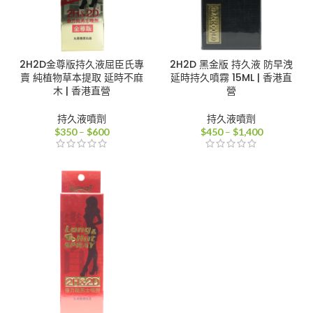
2H2D金尊版持久液屈臣氏專
2H2D 黑金版 持久液 防早洩
賣 純植物草本提取 延時不麻
延時持久噴霧 15ML | 香港直
木 | 香港直營
營
持久液噴劑
持久液噴劑
價
價
$
350
–
$
600
$
450
–
$
1,400
格
格
範
範
圍：
圍：
$350
$450
到
到
$600
$1,400