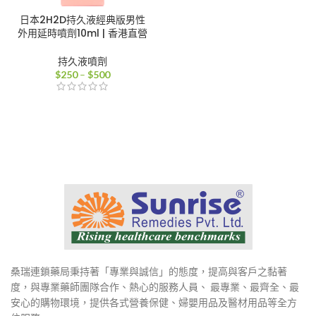
日本2H2D持久液經典版男性
外用延時噴劑10ml | 香港直營
持久液噴劑
價
$
250
–
$
500
格
範
圍：
$250
到
$500
桑瑞連鎖藥局秉持著「專業與誠信」的態度，提高與客戶之黏著
度，與專業藥師團隊合作、熱心的服務人員、 最專業、最齊全、最
安心的購物環境，提供各式營養保健、婦嬰用品及醫材用品等全方