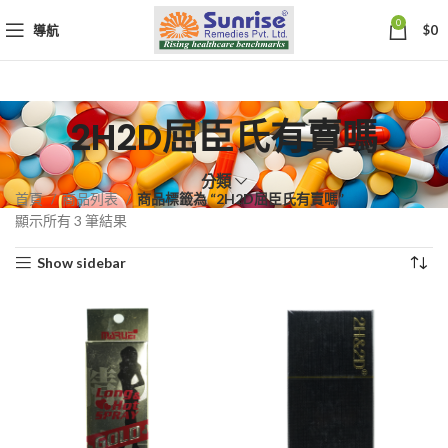
0
導航
$
0
2H2D屈臣氏有賣嗎
分類
首頁
商品列表
商品標籤為 “2H2D屈臣氏有賣嗎”
依
顯示所有 3 筆結果
熱
Show sidebar
銷
度
排
序