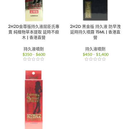
2H2D金尊版持久液屈臣氏專
2H2D 黑金版 持久液 防早洩
賣 純植物草本提取 延時不麻
延時持久噴霧 15ML | 香港直
木 | 香港直營
營
持久液噴劑
持久液噴劑
價
價
$
350
–
$
600
$
450
–
$
1,400
格
格
範
範
圍：
圍：
$350
$450
到
到
$600
$1,400