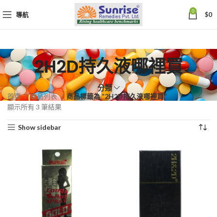
0
導航
$
0
2H2D持久液哪裡買
分類
首頁
商品列表
商品標籤為 “2H2D持久液哪裡買”
依
顯示所有 3 筆結果
熱
Show sidebar
銷
度
排
序