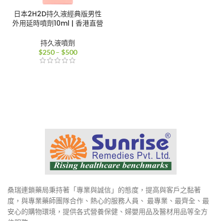
日本2H2D持久液經典版男性
外用延時噴劑10ml | 香港直營
持久液噴劑
價
$
250
–
$
500
格
範
圍：
$250
到
$500
桑瑞連鎖藥局秉持著「專業與誠信」的態度，提高與客戶之黏著
度，與專業藥師團隊合作、熱心的服務人員、 最專業、最齊全、最
安心的購物環境，提供各式營養保健、婦嬰用品及醫材用品等全方