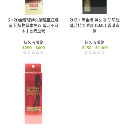
2H2D金尊版持久液屈臣氏專
2H2D 黑金版 持久液 防早洩
賣 純植物草本提取 延時不麻
延時持久噴霧 15ML | 香港直
木 | 香港直營
營
持久液噴劑
持久液噴劑
價
價
$
350
–
$
600
$
450
–
$
1,400
格
格
範
範
圍：
圍：
$350
$450
到
到
$600
$1,400