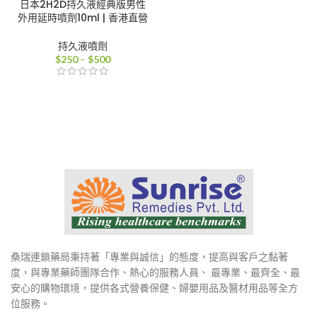
日本2H2D持久液經典版男性
外用延時噴劑10ml | 香港直營
持久液噴劑
價
$
250
–
$
500
格
範
圍：
$250
到
$500
桑瑞連鎖藥局秉持著「專業與誠信」的態度，提高與客戶之黏著
度，與專業藥師團隊合作、熱心的服務人員、 最專業、最齊全、最
安心的購物環境，提供各式營養保健、婦嬰用品及醫材用品等全方
位服務。