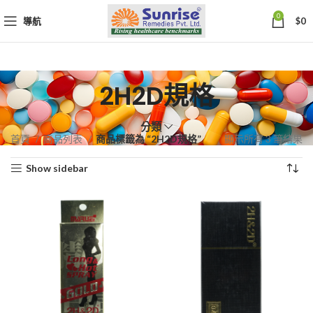
0
導航
$
0
2H2D規格
分類
依
首頁
商品列表
商品標籤為 “2H2D規格”
顯示所有 3 筆結果
熱
Show sidebar
銷
度
排
序