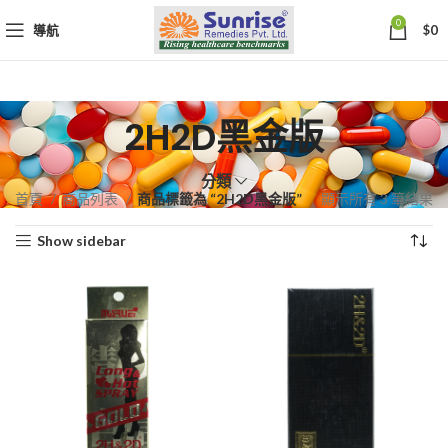
0
導航
$
0
2H2D黑金版
分類
依
首頁
商品列表
商品標籤為 “2H2D黑金版”
顯示所有 3 筆結果
熱
Show sidebar
銷
度
排
序