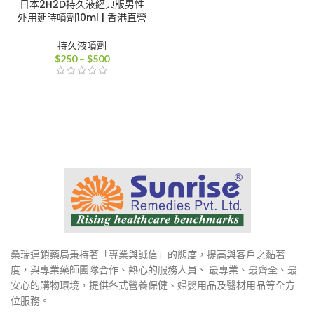
日本2H2D持久液經典版男性
外用延時噴劑10ml | 香港直營
持久液噴劑
價
$
250
–
$
500
格
範
圍：
$250
到
$500
桑瑞連鎖藥局秉持著「專業與誠信」的態度，提高與客戶之黏著
度，與專業藥師團隊合作、熱心的服務人員、 最專業、最齊全、最
安心的購物環境，提供各式營養保健、婦嬰用品及醫材用品等全方
位服務。