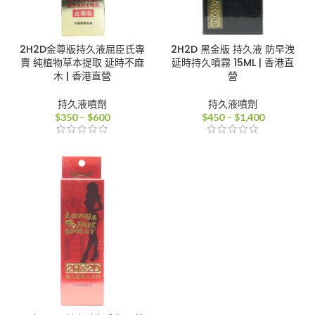
2H2D金尊版持久液屈臣氏專
2H2D 黑金版 持久液 防早洩
賣 純植物草本提取 延時不麻
延時持久噴霧 15ML | 香港直
木 | 香港直營
營
持久液噴劑
持久液噴劑
價
價
$
350
–
$
600
$
450
–
$
1,400
格
格
範
範
圍：
圍：
$350
$450
到
到
$600
$1,400