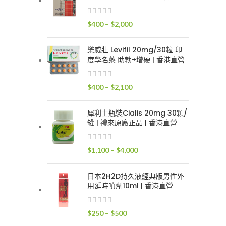
$400
到
價
$
400
–
$
2,000
$2,400
格
範
樂威壯 Levifil 20mg/30粒 印
圍：
度學名藥 助勃+增硬 | 香港直營
$400
到
價
$
400
–
$
2,100
$2,000
格
範
犀利士瓶裝Cialis 20mg 30顆/
圍：
罐 | 禮來原廠正品 | 香港直營
$400
到
價
$
1,100
–
$
4,000
$2,100
格
範
日本2H2D持久液經典版男性外
圍：
用延時噴劑10ml | 香港直營
$1,100
到
價
$
250
–
$
500
$4,000
格