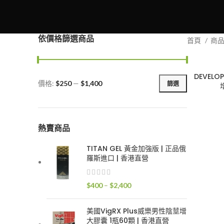
依價格篩選商品
首頁
商
DEVEL
價格:
$250
—
$1,400
篩選
最
最
低
高
價
價
格
格
熱賣商品
TITAN GEL 黃金加強版 | 正品俄
羅斯進口 | 香港直營
價
$
400
–
$
2,400
格
範
美國VigRX Plus威樂男性陰莖增
圍：
大膠囊 1瓶60顆 | 香港直營