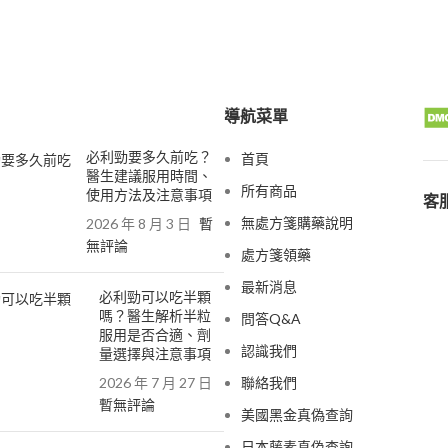
導航菜單
必利勁要多久前吃？
首頁
醫生建議服用時間、
所有商品
使用方法及注意事項
客服
無處方箋購藥說明
2026 年 8 月 3 日
暫
無評論
處方箋領藥
最新消息
必利勁可以吃半顆
嗎？醫生解析半粒
問答Q&A
服用是否合適、劑
認識我們
量選擇與注意事項
2026 年 7 月 27 日
聯絡我們
暫無評論
美國黑金真偽查詢
日本藤素真偽查詢