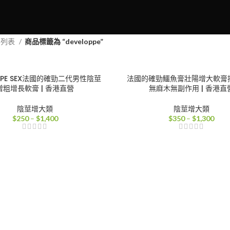
品列表
商品標籤為 “developpe”
OPPE SEX法國的確勁二代男性陰莖
法國的確勁鱷魚膏壯陽增大軟膏
增粗增長軟膏 | 香港直營
無麻木無副作用 | 香港直
陰莖增大類
陰莖增大類
價
價
$
250
–
$
1,400
$
350
–
$
1,300
格
格
範
範
圍：
圍：
$250
$35
到
到
$1,400
$1,3