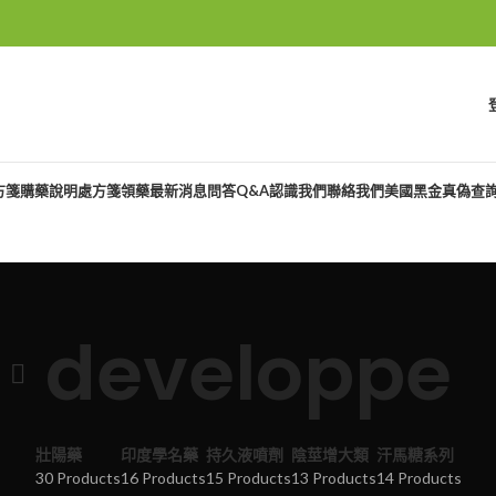
方箋購藥說明
處方箋領藥
最新消息
問答Q&A
認識我們
聯絡我們
美國黑金真偽查
developpe
壯陽藥
印度學名藥
持久液噴劑
陰莖增大類
汗馬糖系列
30 Products
16 Products
15 Products
13 Products
14 Products