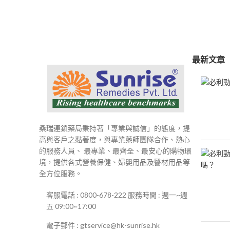
範
圍：
$250
到
$500
最新文章
桑瑞連鎖藥局秉持著「專業與誠信」的態度，提
高與客戶之黏著度，與專業藥師團隊合作、熱心
的服務人員、 最專業、最齊全、最安心的購物環
境，提供各式營養保健、婦嬰用品及醫材用品等
全方位服務。
客服電話 : 0800-678-222 服務時間 : 週一~週
五 09:00~17:00
電子郵件 : gtservice@hk-sunrise.hk