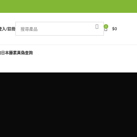
0
登入/註冊
$
0
詢
日本藤素真偽查詢