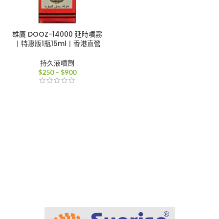
雄鷹 DOOZ-14000 延時噴霧
丨特惠版1瓶15ml丨香港直營
持久液噴劑
價
$
250
–
$
900
格
範
圍：
$250
到
$900