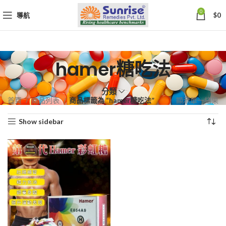
0
導航
$
0
hamer糖吃法
分類
首頁
商品列表
商品標籤為 “hamer糖吃法”
顯示單一結果
Show sidebar