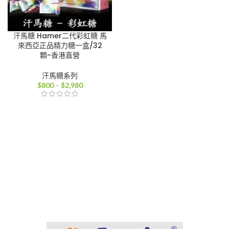
汗馬糖 Hamer二代彩虹糖 馬
來西亞正品精力糖一盒/32
顆-香港直營
汗馬糖系列
價
$
800
–
$
2,980
格
範
圍：
$800
到
$2,980