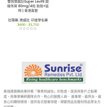
雙效樂威壯Super Levifil 超
級伟哥 80mg/4粒 助勃+延
時 | 香港直營
壯陽藥
,
樂威壯
,
印度學名藥
價
$
400
–
$
1,750
格
範
圍：
$400
到
$1,750
桑瑞連鎖藥局秉持著「專業與誠信」的態度，提高與客戶之黏著
度，與專業藥師團隊合作、熱心的服務人員、 最專業、最齊全、最
安心的購物環境，提供各式營養保健、婦嬰用品及醫材用品等全方
位服務。