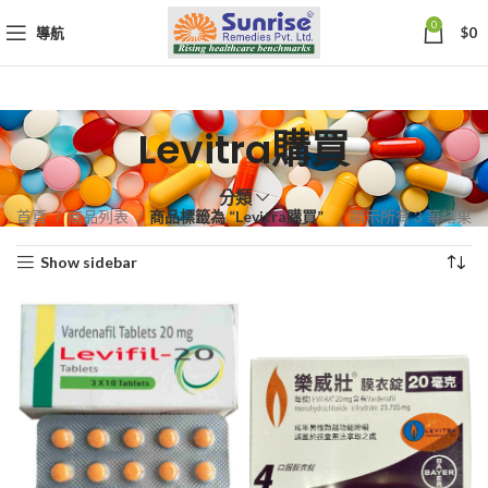
0
導航
$
0
Levitra購買
分類
依
首頁
商品列表
商品標籤為 “Levitra購買”
顯示所有 3 筆結果
熱
Show sidebar
銷
度
排
序