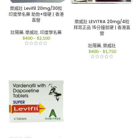
樂威壯 Levifil 20mg/30粒
印度學名藥 助勃+增硬 | 香港
直營
樂威壯 LEVITRA 20mg/4粒
拜耳正品 15分鐘就硬 | 香港直
壯陽藥
,
樂威壯
,
印度學名藥
營
價
$
400
–
$
2,100
格
壯陽藥
,
樂威壯
範
價
$
400
–
$
1,750
圍：
格
$400
範
到
圍：
$2,100
$400
到
$1,750