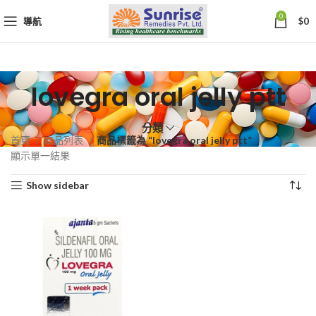
0
導航
$
0
lovegra oral jelly ptt
分類
首頁
商品列表
商品標籤為 “lovegra oral jelly ptt”
顯示單一結果
Show sidebar