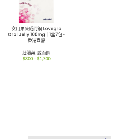
女用果凍威而鋼 Lovegra
Oral Jelly 100mg｜1盒7包-
香港直營
壯陽藥
,
威而鋼
價
$
300
–
$
1,700
格
範
圍：
$300
到
$1,700