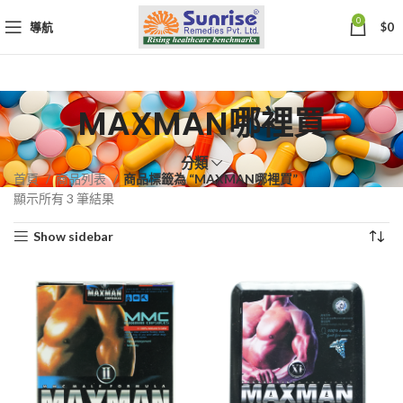
0
導航
$
0
MAXMAN哪裡買
分類
首頁
商品列表
商品標籤為 “MAXMAN哪裡買”
依
顯示所有 3 筆結果
熱
Show sidebar
銷
度
排
序