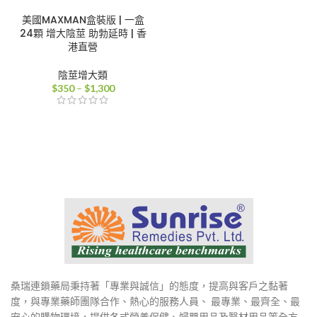
美國MAXMAN盒裝版 | 一盒
24顆 增大陰莖 助勃延時 | 香
港直營
陰莖增大類
價
$
350
–
$
1,300
格
範
圍：
$350
到
$1,300
桑瑞連鎖藥局秉持著「專業與誠信」的態度，提高與客戶之黏著
度，與專業藥師團隊合作、熱心的服務人員、 最專業、最齊全、最
安心的購物環境，提供各式營養保健、婦嬰用品及醫材用品等全方