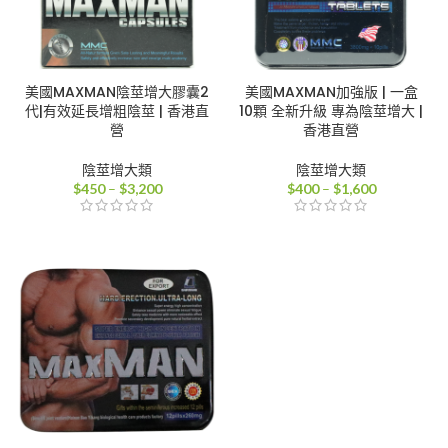
美國MAXMAN陰莖增大膠囊2
美國MAXMAN加強版 | 一盒
代|有效延長增粗陰莖 | 香港直
10顆 全新升級 專為陰莖增大 |
營
香港直營
陰莖增大類
陰莖增大類
價
價
$
450
–
$
3,200
$
400
–
$
1,600
格
格
範
範
圍：
圍：
$450
$400
到
到
$3,200
$1,600