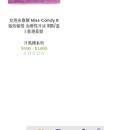
女用永春糖 Miss Candy B
強效催情 治療性冷淡 8顆/盒
| 香港直營
汗馬糖系列
價
$
500
–
$
1,800
格
範
圍：
$500
到
$1,800