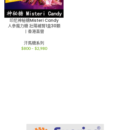
印尼神秘糖Misteri Candy
人參魔力糖 壯陽補腎1盒30顆
丨香港直營
汗馬糖系列
價
$
800
–
$
2,980
格
範
圍：
$800
到
$2,980