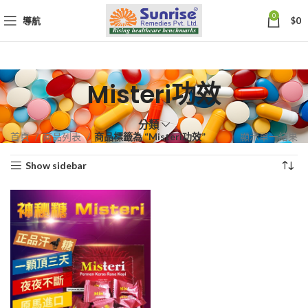
0
導航
$
0
Misteri功效
分類
首頁
商品列表
商品標籤為 “Misteri功效”
顯示單一結果
Show sidebar