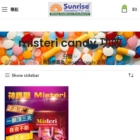
0
導航
$
0
misteri candy 功效
分類
首頁
商品列表
商品標籤為 “misteri candy 功效”
顯示單一結果
Show sidebar