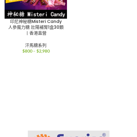
印尼神秘糖Misteri Candy
人參魔力糖 壯陽補腎1盒30顆
丨香港直營
汗馬糖系列
價
$
800
–
$
2,980
格
範
圍：
$800
到
$2,980