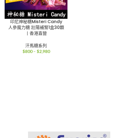
印尼神秘糖Misteri Candy
人參魔力糖 壯陽補腎1盒30顆
丨香港直營
汗馬糖系列
價
$
800
–
$
2,980
格
範
圍：
$800
到
$2,980