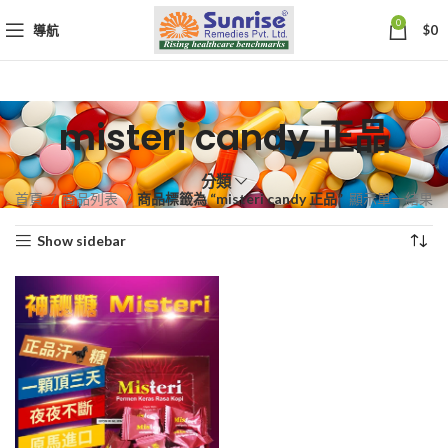
0
導航
$
0
misteri candy 正品
分類
首頁
商品列表
商品標籤為 “misteri candy 正品”
顯示單一結果
Show sidebar