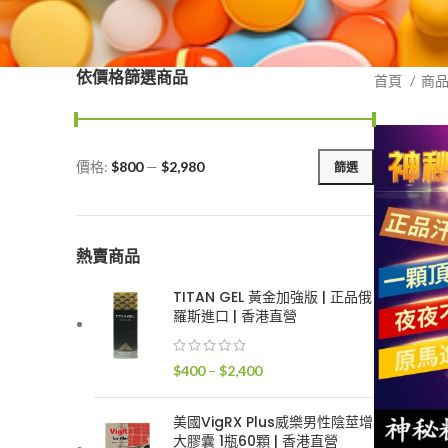
依價格篩選商品
首頁
商
價格:
$800
—
$2,980
篩選
最
最
低
高
價
價
格
格
熱賣商品
TITAN GEL 黃金加強版 | 正品俄
羅斯進口 | 香港直營
價
$
400
–
$
2,400
格
範
美國VigRX Plus威樂男性陰莖增
圍：
大膠囊 1瓶60顆 | 香港直營