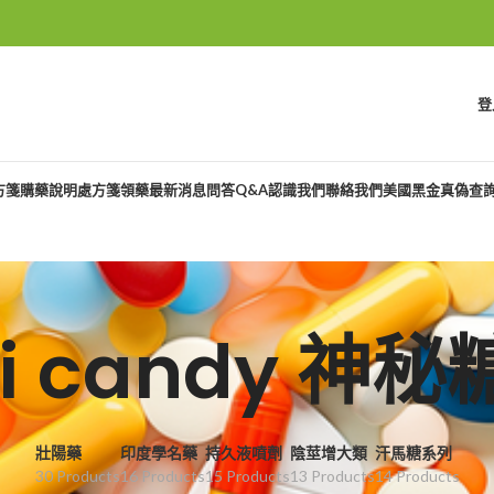
登
方箋購藥說明
處方箋領藥
最新消息
問答Q&A
認識我們
聯絡我們
美國黑金真偽查
ri candy 
壯陽藥
印度學名藥
持久液噴劑
陰莖增大類
汗馬糖系列
30 Products
16 Products
15 Products
13 Products
14 Products