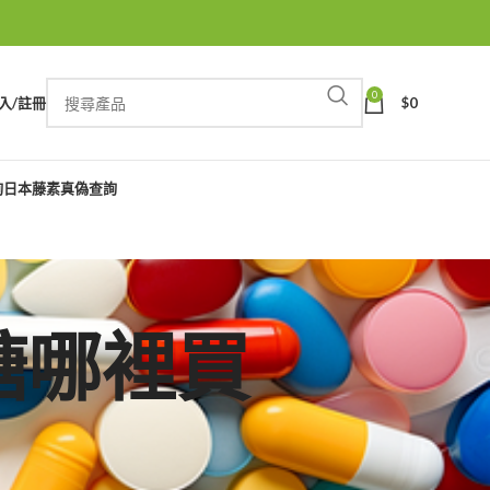
0
入/註冊
$
0
詢
日本藤素真偽查詢
神秘糖哪裡買