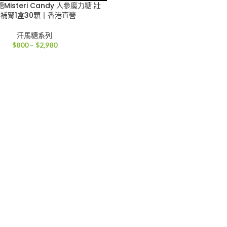
isteri Candy 人參魔力糖 壯
補腎1盒30顆丨香港直營
汗馬糖系列
價
$
800
–
$
2,980
格
範
圍：
$800
到
$2,980