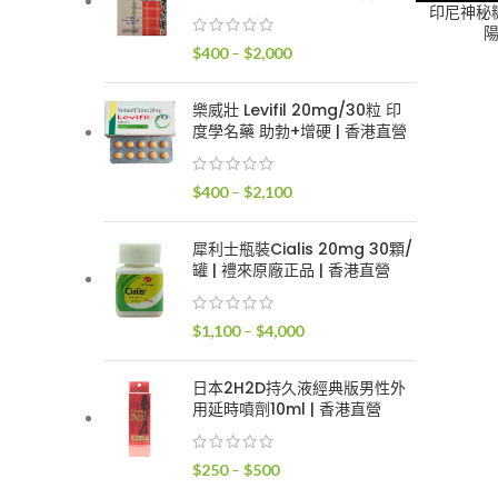
$400
印尼神秘糖M
陽
到
價
$
400
–
$
2,000
$2,400
格
範
樂威壯 Levifil 20mg/30粒 印
圍：
度學名藥 助勃+增硬 | 香港直營
$400
到
價
$
400
–
$
2,100
$2,000
格
範
犀利士瓶裝Cialis 20mg 30顆/
圍：
罐 | 禮來原廠正品 | 香港直營
$400
到
價
$
1,100
–
$
4,000
$2,100
格
範
日本2H2D持久液經典版男性外
圍：
用延時噴劑10ml | 香港直營
$1,100
到
價
$
250
–
$
500
$4,000
格