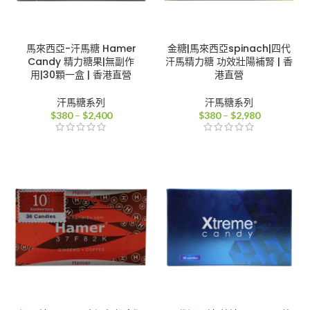
馬來西亞-汗馬糖 Hamer
金糖|馬來西亞spinach|四代
Candy 精力糖果|無副作
汗馬精力糖 功效壯陽補腎 | 香
用|30顆一盒 | 香港直營
港直營
汗馬糖系列
汗馬糖系列
價
價
$
380
–
$
2,400
$
380
–
$
2,980
格
格
範
範
圍：
圍：
$380
$380
到
到
$2,400
$2,980