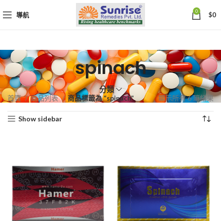
0
導航
$
0
spinach
分類
依
首頁
商品列表
商品標籤為 “spinach”
顯示所有 6 筆結果
熱
Show sidebar
銷
度
排
序