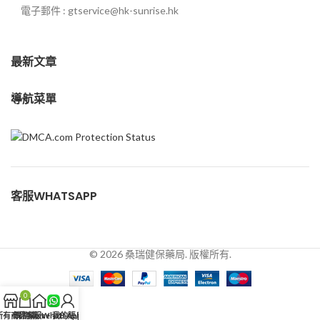
電子郵件 : gtservice@hk-sunrise.hk
最新文章
導航菜單
客服WHATSAPP
© 2026 桑瑞健保藥局. 版權所有.
0
所有商品
購物車
客服WhatsApp
Home
我的賬戶