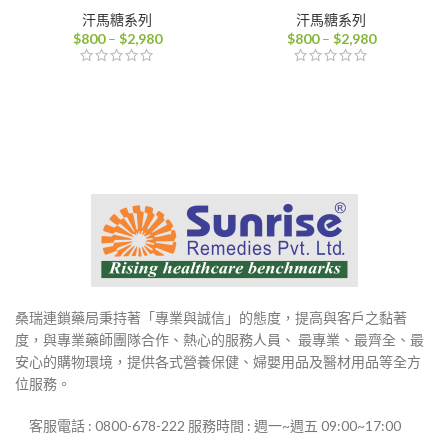
汗馬糖系列
汗馬糖系列
價
價
$
800
–
$
2,980
$
800
–
$
2,980
格
格
範
範
圍：
圍：
$800
$800
到
到
$2,980
$2,980
桑瑞連鎖藥局秉持著「專業與誠信」的態度，提高與客戶之黏著
度，與專業藥師團隊合作、熱心的服務人員、 最專業、最齊全、最
安心的購物環境，提供各式營養保健、婦嬰用品及醫材用品等全方
位服務。
客服電話 : 0800-678-222 服務時間 : 週一~週五 09:00~17:00