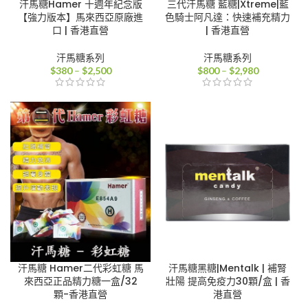
汗馬糖Hamer 十週年紀念版
三代汗馬糖 藍糖|Xtreme|藍
【強力版本】馬來西亞原廠進
色騎士阿凡達：快速補充精力
口 | 香港直營
| 香港直營
汗馬糖系列
汗馬糖系列
價
價
$
380
–
$
2,500
$
800
–
$
2,980
格
格
範
範
圍：
圍：
$380
$800
到
到
$2,500
$2,980
汗馬糖 Hamer二代彩虹糖 馬
汗馬糖黑糖|Mentalk | 補腎
來西亞正品精力糖一盒/32
壯陽 提高免疫力30顆/盒 | 香
顆-香港直營
港直營